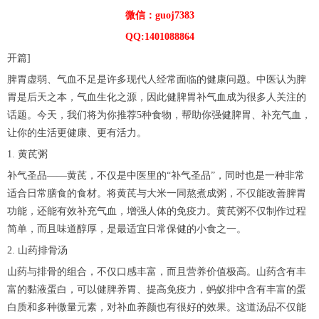
微信：guoj7383
QQ:1401088864
开篇]
脾胃虚弱、气血不足是许多现代人经常面临的健康问题。中医认为脾
胃是后天之本，气血生化之源，因此健脾胃补气血成为很多人关注的
话题。今天，我们将为你推荐5种食物，帮助你强健脾胃、补充气血，
让你的生活更健康、更有活力。
1. 黄芪粥
补气圣品——黄芪，不仅是中医里的“补气圣品”，同时也是一种非常
适合日常膳食的食材。将黄芪与大米一同熬煮成粥，不仅能改善脾胃
功能，还能有效补充气血，增强人体的免疫力。黄芪粥不仅制作过程
简单，而且味道醇厚，是最适宜日常保健的小食之一。
2. 山药排骨汤
山药与排骨的组合，不仅口感丰富，而且营养价值极高。山药含有丰
富的黏液蛋白，可以健脾养胃、提高免疫力，蚂蚁排中含有丰富的蛋
白质和多种微量元素，对补血养颜也有很好的效果。这道汤品不仅能