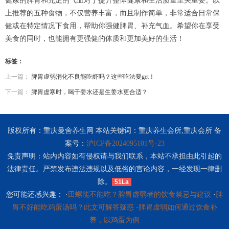
健康的脾胃和充足的气血对于提升整体健康和生活质量至关重要。以
上推荐的五种食物，不仅营养丰富，而且制作简单，非常适合日常保
健或在特定情况下食用，帮助你强健脾胃、补充气血。希望你在享受
美食的同时，也能拥有更强健的体质和更加美好的生活！
标签：
上一篇：
脾胃虚弱消化不良能吃虾吗？这些吃法要get！
下一篇：
脾胃虚寒时，喝干姜水还是生姜水更合适？
版权所有：重庆曼舍养生网 本站关键词：重庆养生会所,重庆会所 备
案号：
沪ICP备2024095101号-23
免责声明：站内内容如有侵权请与我们联系，本站不承担由此引起的
法律责任。严禁发布违法违规以及低俗的言论内容，一经发现一律删
除。
51La
您可能还感兴趣： ·
田螺能不能吃？脾胃虚弱者的饮食禁忌与建议
·
脾
胃不好能吃鸡蛋汤吗？此文可解答疑惑
·
脾胃虚弱如何通过饮食补
养，以鸡蛋为例