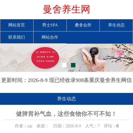
曼舍养生网
网站首页
男士SPA
桑拿会所
养生动态
联系我们
网站合作
更新时间：2026-8-9 现已经收录908条重庆曼舍养生网信
息
养生动态
健脾胃补气血，这些食物你不可不知！
作者：aqi 来源： 日期：2026-8-9 人气：
7
评论：
0