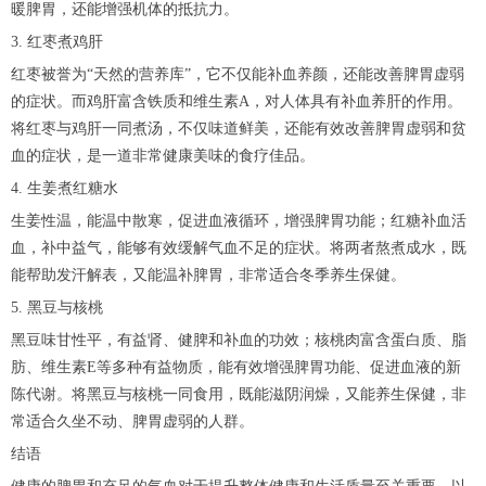
暖脾胃，还能增强机体的抵抗力。
3. 红枣煮鸡肝
红枣被誉为“天然的营养库”，它不仅能补血养颜，还能改善脾胃虚弱
的症状。而鸡肝富含铁质和维生素A，对人体具有补血养肝的作用。
将红枣与鸡肝一同煮汤，不仅味道鲜美，还能有效改善脾胃虚弱和贫
血的症状，是一道非常健康美味的食疗佳品。
4. 生姜煮红糖水
生姜性温，能温中散寒，促进血液循环，增强脾胃功能；红糖补血活
血，补中益气，能够有效缓解气血不足的症状。将两者熬煮成水，既
能帮助发汗解表，又能温补脾胃，非常适合冬季养生保健。
5. 黑豆与核桃
黑豆味甘性平，有益肾、健脾和补血的功效；核桃肉富含蛋白质、脂
肪、维生素E等多种有益物质，能有效增强脾胃功能、促进血液的新
陈代谢。将黑豆与核桃一同食用，既能滋阴润燥，又能养生保健，非
常适合久坐不动、脾胃虚弱的人群。
结语